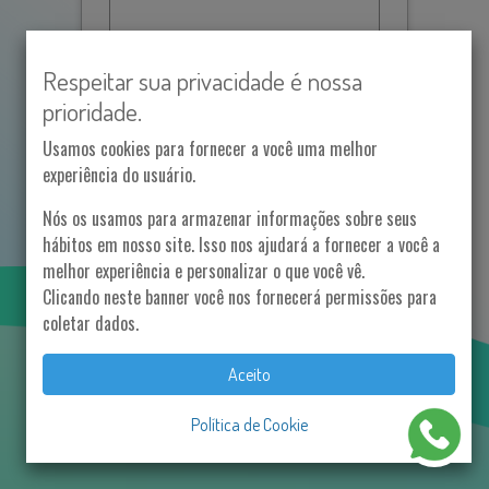
Senha
Respeitar sua privacidade é nossa
prioridade.
Confirmar Senha
Usamos cookies para fornecer a você uma melhor
experiência do usuário.
Nós os usamos para armazenar informações sobre seus
Estou de acordo com
Termos &
hábitos em nosso site. Isso nos ajudará a fornecer a você a
Condições
melhor experiência e personalizar o que você vê.
Clicando neste banner você nos fornecerá permissões para
Já possui uma conta?
Inscreva-se
coletar dados.
Aceito
Política de Cookie